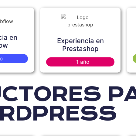
cia en
Experiencia en
ow
Prestashop
o
1 año
CTORES P
RDPRESS