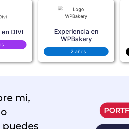
Experiencia en
 en DIVI
WPBakery
os
2 años
bre mi,
PORTF
 o
, puedes