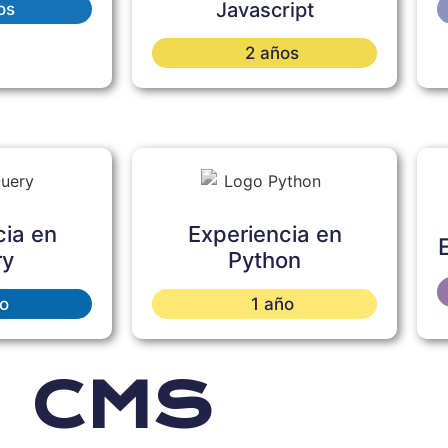
Javascript
os
2 años
cia en
Experiencia en
ry
Python
o
1 año
CMS