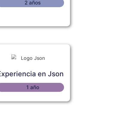
2 años
Experiencia en Json
1 año