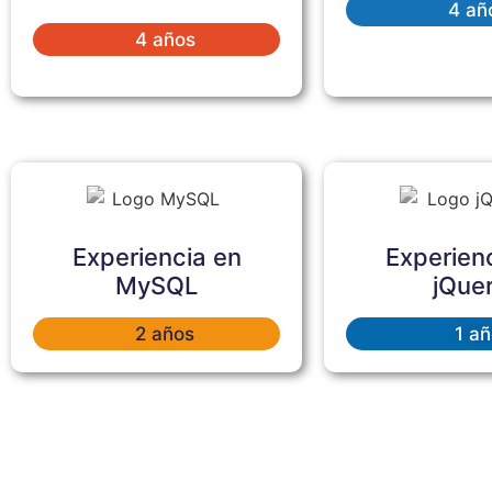
4 añ
4 años
Experiencia en
Experien
MySQL
jQue
2 años
1 añ