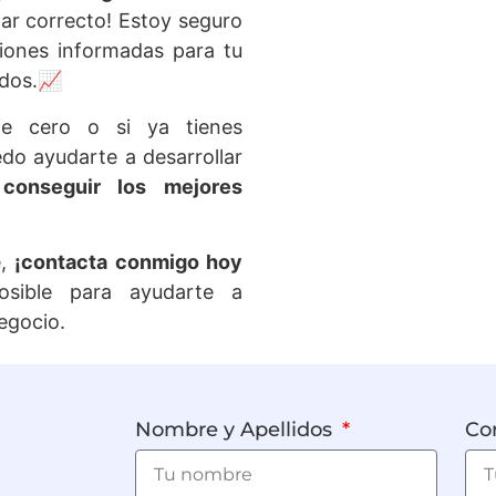
ugar correcto! Estoy seguro
iones informadas para tu
smo para descubrir cómo el marketing
ados.📈
de ayudar a tu negocio!
e cero o si ya tienes
edo ayudarte a desarrollar
¿HABLAMOS?
a
conseguir los mejores
e,
¡contacta conmigo hoy
sible para ayudarte a
negocio.
Nombre y Apellidos
Cor